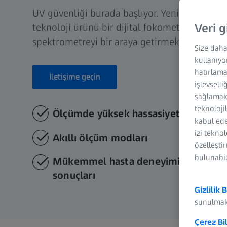
UV güvenliği burada başlıyor. Yeni ZEISS VI
teknoloji ürünü bir dijital fokometre ile ente
Veri g
spektrometreyi bir araya getirmektedir.
Size daha
kullanıyo
hatırlama
İletişime geçin
işlevselli
sağlamak 
teknoloji
Ölçümde yüksek hassasiyet ve kalite
kabul ede
izi tekno
Akıllı ölçüm modları
özelleşti
bulunabil
Mükemmel hasta deneyimi ve anlamas
sonuçları
Gizlilik B
sunulmak
Çerez Bi