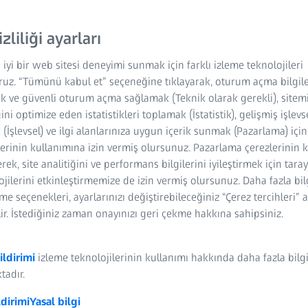
SULENS 550 yüksek
gre edilmiş bir UV
izliliği ayarları
 iyi bir web sitesi deneyimi sunmak için farklı izleme teknolojileri
ruz. “Tümünü kabul et” seçeneğine tıklayarak, oturum açma bilgile
k ve güvenli oturum açma sağlamak (Teknik olarak gerekli), sitem
ğini optimize eden istatistikleri toplamak (İstatistik), gelişmiş işlevs
(İşlevsel) ve ilgi alanlarınıza uygun içerik sunmak (Pazarlama) içi
lerinin kullanımına izin vermiş olursunuz. Pazarlama çerezlerinin 
rek, site analitiğini ve performans bilgilerini iyileştirmek için tara
lojilerini etkinleştirmemize de izin vermiş olursunuz. Daha fazla bil
rme seçenekleri, ayarlarınızı değiştirebileceğiniz “Çerez tercihleri” 
ir. İstediğiniz zaman onayınızı geri çekme hakkına sahipsiniz.
ı kolay trafik lambası
ildirimi
izleme teknolojilerinin kullanımı hakkında daha fazla bilg
tadır.
ldirimi
Yasal bilgi