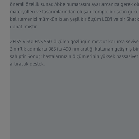
önemli özellik sunar. Abbe numarasını ayarlamanıza gerek ol
materyalleri ve tasarımlarından oluşan komple bir setin gücü
belirlemenizi mümkün kılan yeşil bir ölçüm LED'i ve bir Sha
donatılmıştır.
ZEISS VISULENS 550, ölçülen gözlüğün mevcut koruma seviyesi
3 nm'lik adımlarla 365 ila 490 nm aralığı kullanan gelişmiş bi
sahiptir. Sonuç: hastalarınızın ölçümlerinin yüksek hassasiyet ve
artıracak destek.