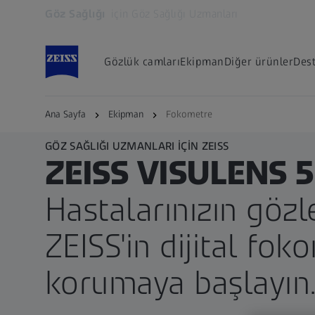
Göz Sağlığı
için Göz Sağlığı Uzmanları
Yeni sekmede açılır
Gözlük camları
Ekipman
Diğer ürünler
Des
Ana Sayfa
Ekipman
Fokometre
GÖZ SAĞLIĞI UZMANLARI İÇİN ZEISS
ZEISS VISULENS 
Hastalarınızın gözle
ZEISS'in dijital fok
korumaya başlayın