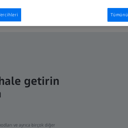
ercihleri
Tümünü 
hale getirin
a
odları ve ayrıca birçok diğer