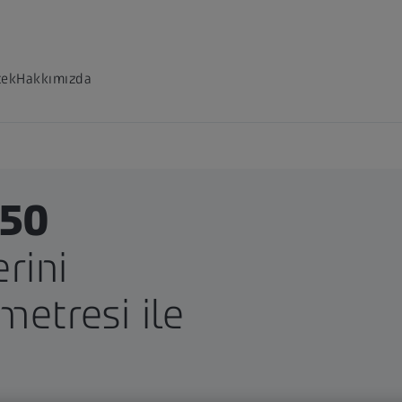
tek
Hakkımızda
550
rini
ometresi ile
.