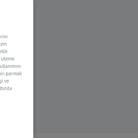
rini
izin
ellik
n izleme
kullanımını
yıcı parmak
gi ve
altında
i