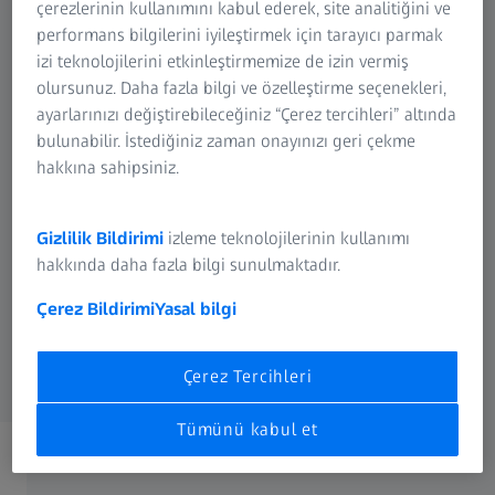
çerezlerinin kullanımını kabul ederek, site analitiğini ve
performans bilgilerini iyileştirmek için tarayıcı parmak
izi teknolojilerini etkinleştirmemize de izin vermiş
olursunuz. Daha fazla bilgi ve özelleştirme seçenekleri,
Araştırma
Fotoğrafçılık
Avcılık
Simülasyon
Mikroskopi
Projeksiyon
ayarlarınızı değiştirebileceğiniz “Çerez tercihleri” altında
Sinematografi
Doğa Gözlemi
Çözümleri
Çözümleri
bulunabilir. İstediğiniz zaman onayınızı geri çekme
Planetaryumlar
hakkına sahipsiniz.
Gizlilik Bildirimi
izleme teknolojilerinin kullanımı
hakkında daha fazla bilgi sunulmaktadır.
Spektroskopi
Dijital Çözümler
OEM Çözümleri
Çerez Bildirimi
Yasal bilgi
Çerez Tercihleri
Tümünü kabul et