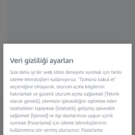
Hayal Gücünüzün Sınırlarını
Zorlayın
Veri gizliliği ayarları
ZEISS Türkiye
Size daha iyi bir web sitesi deneyimi sunmak için farklı
izleme teknolojileri kullanıyoruz. “Tümünü kabul et”
seçeneğine tıklayarak, oturum açma bilgilerini
hatırlamak ve güvenli oturum açma sağlamak (Teknik
olarak gerekli), sitemizin işlevselliğini optimize eden
istatistikleri toplamak (İstatistik), gelişmiş işlevsellik
Vision Care
Medikal Teknoloji
Yarı İletken
Endüstriyel Kalite
sağlamak (İşlevsel) ve ilgi alanlarınıza uygun içerik
Üretim Teknolojisi
Çözümleri
Genişletilmiş
sunmak (Pazarlama) için izleme teknolojilerinin
Gerçeklik
kullanımına izin vermiş olursunuz. Pazarlama