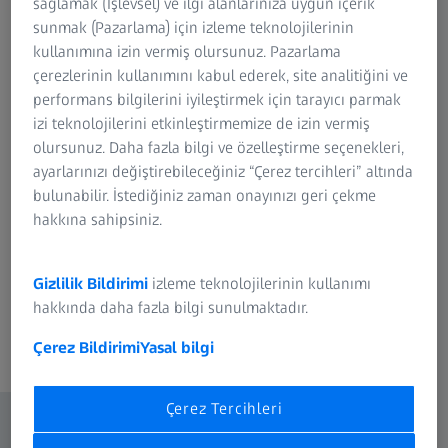
Hatta ZEISS'a özel bir eğitim seansı için
sağlamak (İşlevsel) ve ilgi alanlarınıza uygun içerik
rezervasyon yaptırabilir veya ihtiyaçlarınıza
sunmak (Pazarlama) için izleme teknolojilerinin
kullanımına izin vermiş olursunuz. Pazarlama
uygun olanı talep edebilirsiniz.
çerezlerinin kullanımını kabul ederek, site analitiğini ve
performans bilgilerini iyileştirmek için tarayıcı parmak
ZEISS e-öğretimine şimdi erişin
izi teknolojilerini etkinleştirmemize de izin vermiş
olursunuz. Daha fazla bilgi ve özelleştirme seçenekleri,
ayarlarınızı değiştirebileceğiniz “Çerez tercihleri” altında
60'tan fazla eğitim modülüne
bulunabilir. İstediğiniz zaman onayınızı geri çekme
çevrimiçi erişin
hakkına sahipsiniz.
7/24, 365 gün erişilebilir
Gizlilik Bildirimi
izleme teknolojilerinin kullanımı
Canlı ve önceden kaydedilmiş web
hakkında daha fazla bilgi sunulmaktadır.
seminerlerine katılın
Çerez Bildirimi
Yasal bilgi
Çerez Tercihleri