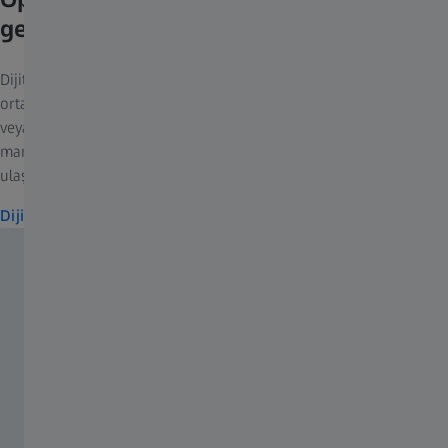
gelişiyor.
Dijital ortam o kadar hızlı gelişiyor ki, çoğu insanın çevrimiçi
ortamda hareket etmesine ayak uydurmak zor. İster iş, toplantı
veya dijital eğitim ve öğretim için çevrimiçi olmak için olsun,
marka bilinirliği oluşturmak ve müşterilere başarılı bir şekilde
ulaşmak için çok önemli hale geldi.
Dijital Etkinleştirme