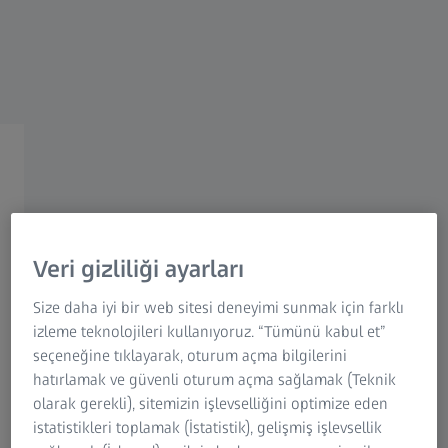
ZEISS Sunlens
Bilgi Birikim Riskleri
ZEISS Group
GÖZ SAĞLIĞI UZMANLARI İÇİN ZEISS
ZEISS profesyonel eğitim ve
öğretim
ZEISS uzmanı olun.
Veri gizliliği ayarları
Personel eğitimi ve gelişimi yoluyla yüksek
Size daha iyi bir web sitesi deneyimi sunmak için farklı
izleme teknolojileri kullanıyoruz. “Tümünü kabul et”
düzeyde müşteri katılımı sağlayın. Modül
seçeneğine tıklayarak, oturum açma bilgilerini
tabanlı çevrimiçi akademimiz, etkileşimli ZEISS
hatırlamak ve güvenli oturum açma sağlamak (Teknik
gözlük camı ürünü ve ekipmanı eğitimi sunar.
olarak gerekli), sitemizin işlevselliğini optimize eden
Ayrıca ZEISS web seminerlerimiz de mevcuttur.
istatistikleri toplamak (İstatistik), gelişmiş işlevsellik