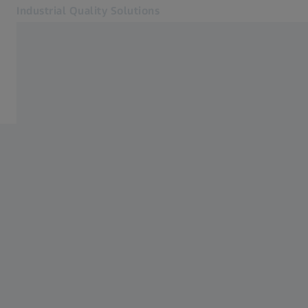
Industrial Quality Solutions
Yeni sekmede açılır
Sektörler
Sistemler
Yazılım
Sistemler
Hizmetler
Hakkımızda
Kayıt Ol
Kayıt Ol
Kayıt Ol
İletişim
İlgili ZEISS web siteleri
#HandsOnMetrology
Araştırma Mikroskopi Çözümleri