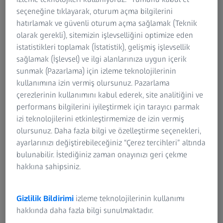
ı
ve kullanmalarını destekler.
seçeneğine tıklayarak, oturum açma bilgilerini
hatırlamak ve güvenli oturum açma sağlamak (Teknik
EISS ZEN core yazılımı, otomatik
Bu da kullanıcıdan bağımsız çalış
olarak gerekli), sitemizin işlevselliğini optimize eden
 bağımsız analiz gibi güçlü
boyutlar veya modaliteler geneli
istatistikleri toplamak (İstatistik), gelişmiş işlevsellik
rın mikroskoplarından tam olarak
daha derin içgörü edilmesine ve
sağlamak (İşlevsel) ve ilgi alanlarınıza uygun içerik
nır.
sağlar. Sonuç: endüstriyel mikr
sunmak (Pazarlama) için izleme teknolojilerinin
daha fazla üretkenlik ve daha yük
kullanımına izin vermiş olursunuz. Pazarlama
çerezlerinin kullanımını kabul ederek, site analitiğini ve
Görsel muayene için "yap/
performans bilgilerini iyileştirmek için tarayıcı parmak
Kusurları ve hataları tanı
izi teknolojilerini etkinleştirmemize de izin vermiş
belirleyin
olursunuz. Daha fazla bilgi ve özelleştirme seçenekleri,
ayarlarınızı değiştirebileceğiniz “Çerez tercihleri” altında
Pürüzlülüğü ve topografya
bulunabilir. İstediğiniz zaman onayınızı geri çekme
Partikül kontaminasyonun
hakkına sahipsiniz.
Kritik geometrik boyuttak
Gizlilik Bildirimi
izleme teknolojilerinin kullanımı
hakkında daha fazla bilgi sunulmaktadır.