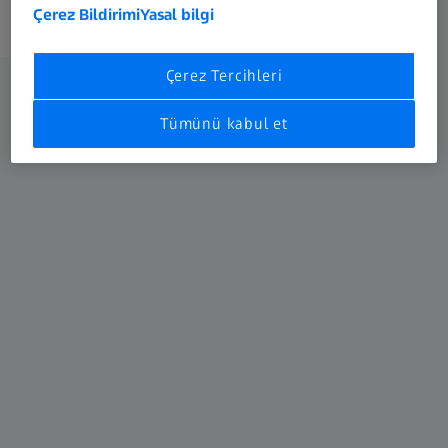
Çerez Bildirimi
Yasal bilgi
Çerez Tercihleri
ZEISS Endüstri için Mikroskopi:
Tümünü kabul et
uygulamalar ve portföy
Kategori seçin
Endüstri için mikroskoplar
Endüstri için mikroskoplar
Uygulama alanları