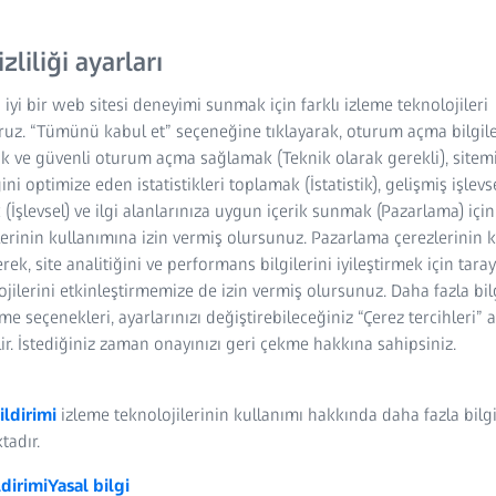
izliliği ayarları
 iyi bir web sitesi deneyimi sunmak için farklı izleme teknolojileri
ruz. “Tümünü kabul et” seçeneğine tıklayarak, oturum açma bilgile
k ve güvenli oturum açma sağlamak (Teknik olarak gerekli), sitem
ğini optimize eden istatistikleri toplamak (İstatistik), gelişmiş işlevs
(İşlevsel) ve ilgi alanlarınıza uygun içerik sunmak (Pazarlama) içi
ndüstriyel 3D tarama teknoloji
lerinin kullanımına izin vermiş olursunuz. Pazarlama çerezlerinin 
rek, site analitiğini ve performans bilgilerini iyileştirmek için tara
avi ışık kullanan ATOS serisi endüstriyel temassız 3D tarayıcılar, yüks
lojilerini etkinleştirmemize de izin vermiş olursunuz. Daha fazla bil
assas taramalar sağlar. ATOS, tekrarlanabilir ve hassas ölçümler için
rme seçenekleri, ayarlarınızı değiştirebileceğiniz “Çerez tercihleri” 
le tasarlanmıştır. İster atölyede ister ölçüm odasında olsun, esnek ATOS 
ir. İstediğiniz zaman onayınızı geri çekme hakkına sahipsiniz.
ektörlerdeki karmaşık ölçüm ve muayene görevlerinin üstesinden geli
ildirimi
izleme teknolojilerinin kullanımı hakkında daha fazla bilg
tadır.
ldirimi
Yasal bilgi