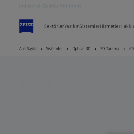
Industrial Quality Solutions
Yeni sekmede açılır
Sektörler
Yazılım
Sistemler
Hizmetler
Hakkı
Ana Sayfa
Sistemler
Optical 3D
3D Tarama
AT
ATOS
Endüstriyel talepler
yönlü 3D tarama 