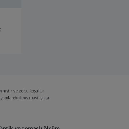
s
mıştır ve zorlu koşullar
yapılandırılmış mavi ışıkla
Optik ve temaslı ölçüm