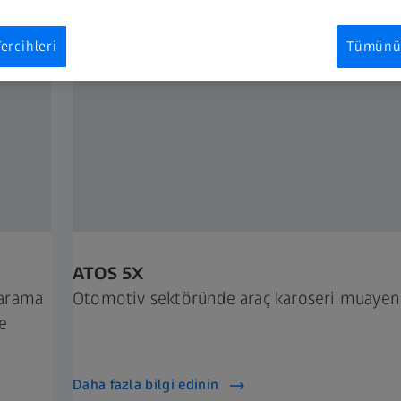
ercihleri
Tümünü 
ATOS 5X
tarama
Otomotiv sektöründe araç karoseri muayene
e
Daha fazla bilgi edinin