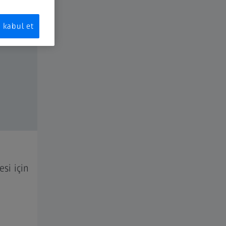
kabul et
si için