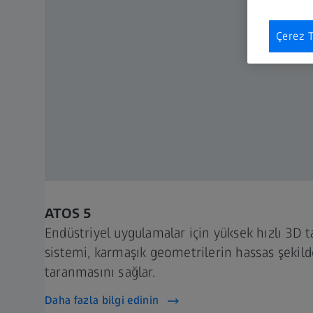
Çerez T
ATOS 5
Endüstriyel uygulamalar için yüksek hızlı 3D 
sistemi, karmaşık geometrilerin hassas şekild
taranmasını sağlar.
Daha fazla bilgi edinin