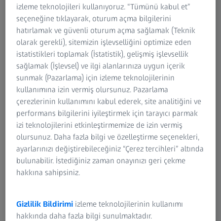
izleme teknolojileri kullanıyoruz. “Tümünü kabul et”
seçeneğine tıklayarak, oturum açma bilgilerini
Hemen kullanıma hazır ve kolay kullanım
hatırlamak ve güvenli oturum açma sağlamak (Teknik
ZEISS ScanBox Series 4, enjeksiyon kalıplama ve basınçlı
olarak gerekli), sitemizin işlevselliğini optimize eden
döküm parçalarınızın, takımlarınızın veya şekillendirilmiş,
istatistikleri toplamak (İstatistik), gelişmiş işlevsellik
preslenmiş ve bükülmüş parçalarınızın etkin kalite güvencesi
sağlamak (İşlevsel) ve ilgi alanlarınıza uygun içerik
için ideal çözümdür.
sunmak (Pazarlama) için izleme teknolojilerinin
kullanımına izin vermiş olursunuz. Pazarlama
çerezlerinin kullanımını kabul ederek, site analitiğini ve
performans bilgilerini iyileştirmek için tarayıcı parmak
izi teknolojilerini etkinleştirmemize de izin vermiş
olursunuz. Daha fazla bilgi ve özelleştirme seçenekleri,
ayarlarınızı değiştirebileceğiniz “Çerez tercihleri” altında
bulunabilir. İstediğiniz zaman onayınızı geri çekme
hakkına sahipsiniz.
Gizlilik Bildirimi
izleme teknolojilerinin kullanımı
hakkında daha fazla bilgi sunulmaktadır.