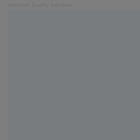
Industrial Quality Solutions
Yeni sekmede açılır
Sektörler
ZEISS ScanBox
Yazılım
Sistemler
Hizmetler
Hakkımızda
Kayıt Ol
Kayıt Ol
Kayıt Ol
İletişim
İlgili ZEISS web siteleri
#HandsOnMetrology
Araştırma Mikroskopi Çözümleri