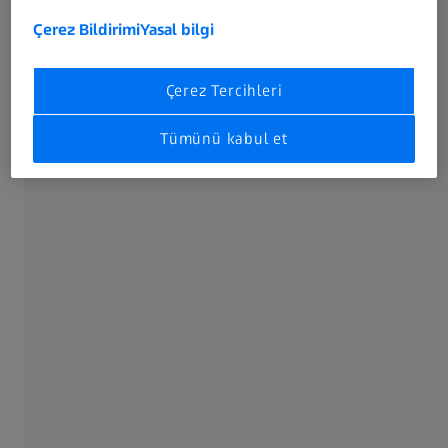
Çerez Bildirimi
Yasal bilgi
Tak ve Çalıştır
Çerez Tercihleri
Anahtar teslim 3D ölçüm makinesi
Tümünü kabul et
ZEISS ScanBox 4105 herhangi bir standart elektrik prizine
bağlanabilir: Optik 3D ölçüm cihazını açmanız ve ölçüm
programını başlatmanız yeterlidir.