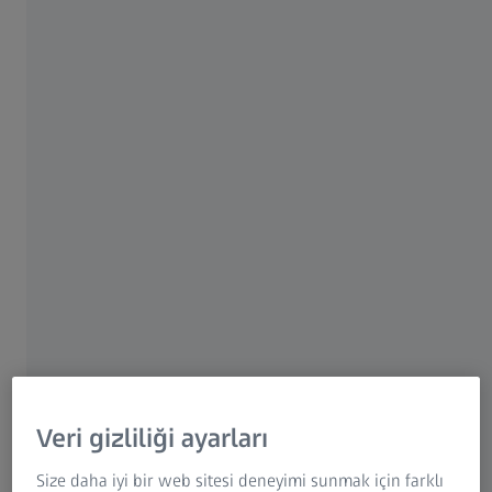
ZEISS ScanBox Series 4
Tek sistem, birçok fırsat
Veri gizliliği ayarları
Size daha iyi bir web sitesi deneyimi sunmak için farklı