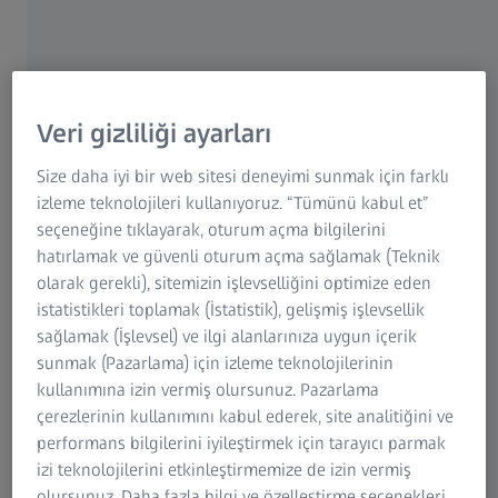
Veri gizliliği ayarları
Size daha iyi bir web sitesi deneyimi sunmak için farklı
izleme teknolojileri kullanıyoruz. “Tümünü kabul et”
seçeneğine tıklayarak, oturum açma bilgilerini
hatırlamak ve güvenli oturum açma sağlamak (Teknik
Birinci sınıf ZEISS aksesuarlarından oluşan
olarak gerekli), sitemizin işlevselliğini optimize eden
geniş ürün yelpazemizi şimdi keşfedin!
istatistikleri toplamak (İstatistik), gelişmiş işlevsellik
Üretkenliğinize hız kazandırın.
sağlamak (İşlevsel) ve ilgi alanlarınıza uygun içerik
sunmak (Pazarlama) için izleme teknolojilerinin
kullanımına izin vermiş olursunuz. Pazarlama
çerezlerinin kullanımını kabul ederek, site analitiğini ve
performans bilgilerini iyileştirmek için tarayıcı parmak
izi teknolojilerini etkinleştirmemize de izin vermiş
olursunuz. Daha fazla bilgi ve özelleştirme seçenekleri,