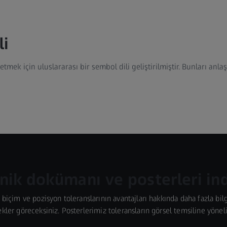
li
tmek için uluslararası bir sembol dili geliştirilmiştir. Bunları anlaş
nik dokümanı ve posterleri ind
içim ve pozisyon toleranslarının avantajları hakkında daha fazla bil
ler göreceksiniz. Posterlerimiz toleransların görsel temsiline yönelik