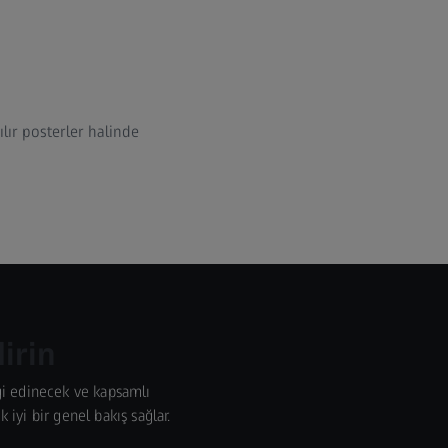
ılır posterler halinde
irin
gi edinecek ve kapsamlı
 iyi bir genel bakış sağlar.