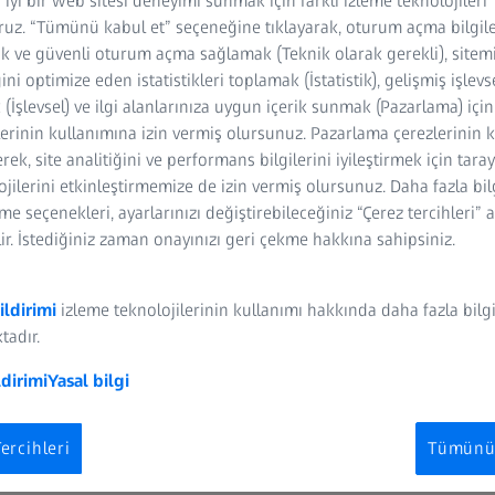
 iyi bir web sitesi deneyimi sunmak için farklı izleme teknolojileri
ruz. “Tümünü kabul et” seçeneğine tıklayarak, oturum açma bilgile
k ve güvenli oturum açma sağlamak (Teknik olarak gerekli), sitem
ğini optimize eden istatistikleri toplamak (İstatistik), gelişmiş işlevs
(İşlevsel) ve ilgi alanlarınıza uygun içerik sunmak (Pazarlama) içi
lerinin kullanımına izin vermiş olursunuz. Pazarlama çerezlerinin 
rek, site analitiğini ve performans bilgilerini iyileştirmek için tara
lojilerini etkinleştirmemize de izin vermiş olursunuz. Daha fazla bil
rme seçenekleri, ayarlarınızı değiştirebileceğiniz “Çerez tercihleri” 
ırın ve maliyetleri düşürün
ir. İstediğiniz zaman onayınızı geri çekme hakkına sahipsiniz.
akineleri çok yüksek hassasiyet derecelerine ulaşabilmektedir. 
ildirimi
izleme teknolojilerinin kullanımı hakkında daha fazla bilg
arında ve geometrilerinde istenmeyen sapmalara maruz kalmaya d
tadır.
 maliyet artışlarını sınırlaması için üreticiler ve metroloji uzmanları
r, nominal değere göre ne kadar sapmanın kabul edilebilir olduğu
ldirimi
Yasal bilgi
rak kabul edilip dolayısıyla iyileştirme yapılmadan kullanılamayac
ercihleri
Tümünü 