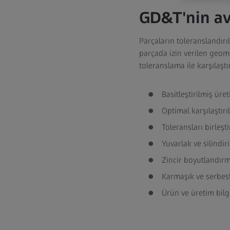
GD&T'nin av
Parçaların toleranslandır
parçada izin verilen geom
toleranslama ile karşılaşt
Basitleştirilmiş üre
Optimal karşılaştırıl
Toleransları birleş
Yuvarlak ve silindir
Zincir boyutlandırm
Karmaşık ve serbes
Ürün ve üretim bilgi