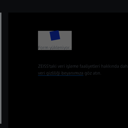
Form yükleniyor...
ZEISS'taki veri işleme faaliyetleri hakkında dah
veri gizliliği beyanımıza
göz atın.