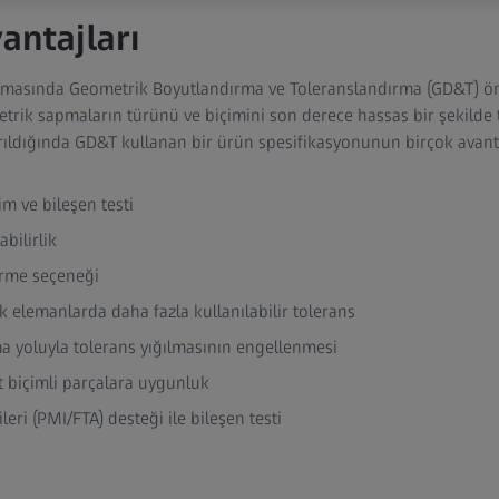
antajları
ılmasında Geometrik Boyutlandırma ve Toleranslandırma (GD&T) öne
etrik sapmaların türünü ve biçimini son derece hassas bir şekilde 
ırıldığında GD&T kullanan bir ürün spesifikasyonunun birçok avantaj
tim ve bileşen testi
abilirlik
tirme seçeneği
ik elemanlarda daha fazla kullanılabilir tolerans
a yoluyla tolerans yığılmasının engellenmesi
t biçimli parçalara uygunluk
leri (PMI/FTA) desteği ile bileşen testi