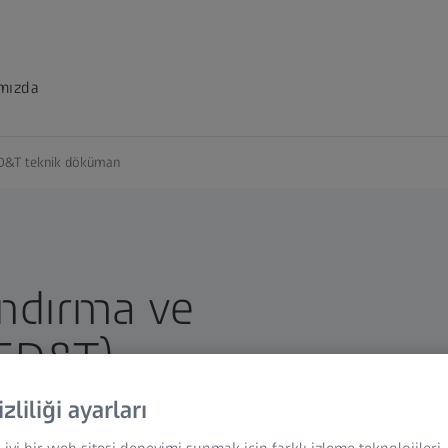
mızda
D&T teknik döküman
ndırma ve
(GD&T)
izliliği ayarları