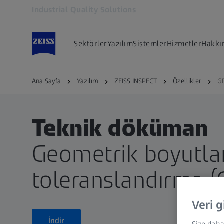
Industrial Quality Solutions
Yeni sekmede açılır
Sektörler
Yazılım
Sistemler
Hizmetler
Hakkı
Ana Sayfa
Yazılım
ZEISS INSPECT
Özellikler
G
Teknik döküman
Geometrik boyutla
toleranslandırma 
Veri g
İndir