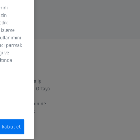
rini
izin
ellik
n izleme
kullanımını
yıcı parmak
gi ve
altında
Bununla birlikte iş
i
evam etmektedir. Ortaya
 toleranslara
nu ve bir parçanın ne
ağını ifade eder.
kabul et