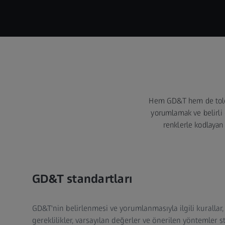
Hem GD&T hem de tolera
yorumlamak ve belirli 
renklerle kodlayan 
GD&T standartları
GD&T'nin belirlenmesi ve yorumlanmasıyla ilgili kurallar, 
gereklilikler, varsayılan değerler ve önerilen yöntemler 