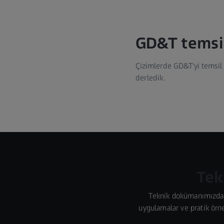
GD&T temsi
Çizimlerde GD&T'yi temsil e
derledik.
Tek
Teknik dokümanımızda b
uygulamalar ve pratik örnek