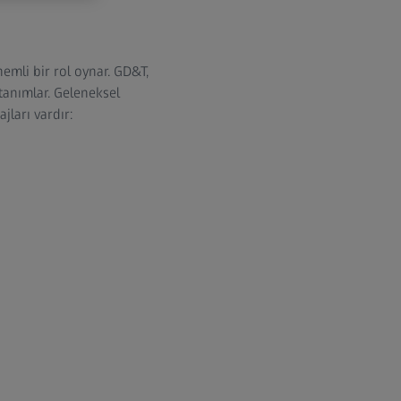
mli bir rol oynar. GD&T,
tanımlar. Geleneksel
ları vardır: