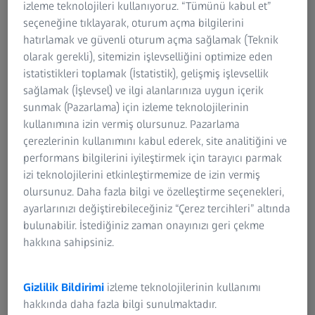
izleme teknolojileri kullanıyoruz. “Tümünü kabul et”
ZEISS Grup
seçeneğine tıklayarak, oturum açma bilgilerini
hatırlamak ve güvenli oturum açma sağlamak (Teknik
olarak gerekli), sitemizin işlevselliğini optimize eden
Filtreleri ayarlayın
istatistikleri toplamak (İstatistik), gelişmiş işlevsellik
sağlamak (İşlevsel) ve ilgi alanlarınıza uygun içerik
sunmak (Pazarlama) için izleme teknolojilerinin
kullanımına izin vermiş olursunuz. Pazarlama
çerezlerinin kullanımını kabul ederek, site analitiğini ve
Bize ulaşın
performans bilgilerini iyileştirmek için tarayıcı parmak
izi teknolojilerini etkinleştirmemize de izin vermiş
Ürünlerimiz veya hizmetlerimiz hakkında daha fazla bilgi
olursunuz. Daha fazla bilgi ve özelleştirme seçenekleri,
edinmek ister misiniz? Size uzaktan veya yerinde daha fazla
ayarlarınızı değiştirebileceğiniz “Çerez tercihleri” altında
bilgi veya demo sağlamaktan mutluluk duyarız.
bulunabilir. İstediğiniz zaman onayınızı geri çekme
hakkına sahipsiniz.
ZEISS Quality Tech Guide
Gizlilik Bildirimi
izleme teknolojilerinin kullanımı
ZEISS Quality Software hakkında teknik bilgi
hakkında daha fazla bilgi sunulmaktadır.
sağlayan çevrimiçi yardımınız