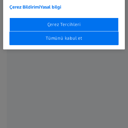
Çerez Bildirimi
Yasal bilgi
ZEISS Metrology Portal
Çerez Tercihleri
Tüm metroloji hizmetlerine dijital erişim
noktanız
Tümünü kabul et
ZEISS Academy Metrology
Bireysel metroloji eğitiminiz
İletişime geçin
Fiyat teklifi, yazılım demosu talep edin veya
servis ve destek ekibimizle hemen iletişime
geçin