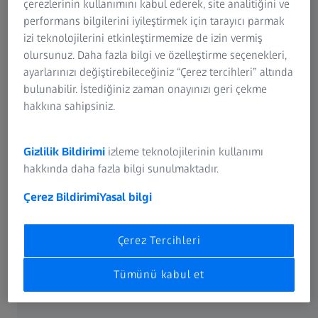
çerezlerinin kullanımını kabul ederek, site analitiğini ve
Dokunsal ölçüm hizmeti
performans bilgilerini iyileştirmek için tarayıcı parmak
izi teknolojilerini etkinleştirmemize de izin vermiş
Daha fazla bilgi edinin
olursunuz. Daha fazla bilgi ve özelleştirme seçenekleri,
ayarlarınızı değiştirebileceğiniz “Çerez tercihleri” altında
bulunabilir. İstediğiniz zaman onayınızı geri çekme
hakkına sahipsiniz.
Gizlilik Bildirimi
izleme teknolojilerinin kullanımı
hakkında daha fazla bilgi sunulmaktadır.
Çerez Bildirimi
Yasal bilgi
Çerez Tercihleri
Optik ve çok sensörlü ölçüm hizmeti
Tümünü kabul et
Daha fazla bilgi edinin