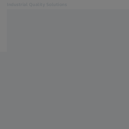
Industrial Quality Solutions
Yeni sekmede açılır
Sektörler
Hizmetler
Yazılım
Sistemler
Hizmetler
Hakkımızda
Kayıt Ol
Kayıt Ol
Kayıt Ol
İletişim
İlgili ZEISS web siteleri
#HandsOnMetrology
Araştırma Mikroskopi Çözümleri