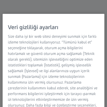
Veri gizliliği ayarları
Size daha iyi bir web sitesi deneyimi sunmak için farklı
izleme teknolojileri kullanıyoruz. “Tümünü kabul et”
seçeneğine tıklayarak, oturum açma bilgilerini
ZEISS VISION CARE'E HOŞ GELDİNİZ
hatırlamak ve güvenli oturum açma sağlamak (Teknik
GÖRSEL dünyanız
olarak gerekli), sitemizin işlevselliğini optimize eden
istatistikleri toplamak (İstatistik), gelişmiş işlevsellik
benzersizdir.
sağlamak (İşlevsel) ve ilgi alanlarınıza uygun içerik
Hadi açalım.
sunmak (Pazarlama) için izleme teknolojilerinin
kullanımına izin vermiş olursunuz. Pazarlama
çerezlerinin kullanımını kabul ederek, site analitiğini ve
performans bilgilerini iyileştirmek için tarayıcı parmak
izi teknolojilerini etkinleştirmemize de izin vermiş
olursunuz. Daha fazla bilgi ve özelleştirme seçenekleri,