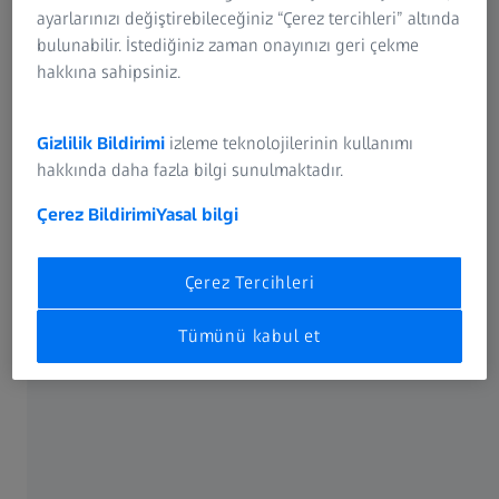
ayarlarınızı değiştirebileceğiniz “Çerez tercihleri” altında
bulunabilir. İstediğiniz zaman onayınızı geri çekme
Mükemmel çifti bulun.
hakkına sahipsiniz.
Benzersiz görme çözümünüzü yaratmak için
ZEISS lenslerini, teknolojilerini ve
Gizlilik Bildirimi
izleme teknolojilerinin kullanımı
kaplamalarını keşfedin.
hakkında daha fazla bilgi sunulmaktadır.
ZEISS lenslerini keşfedin
Çerez Bildirimi
Yasal bilgi
Çerez Tercihleri
Tümünü kabul et
GÖRÜNTÜNÜZÜ KONTROL EDİN
Ne kadar iyi gördüğünüze
bakın. Hızlı. Kolay. Çevrimiçi.
Özgür.