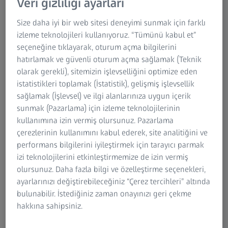
Veri gizliliği ayarları
tıklamayla çoklu görünümlü görüntülerde seçilen bir alan
Size daha iyi bir web sitesi deneyimi sunmak için farklı
için parlaklığı ve kontrastı otomatik olarak ayarlayın. Bu
izleme teknolojileri kullanıyoruz. “Tümünü kabul et”
sezgisel özellik, özellikle çok malzemeli veri kümeleri için
seçeneğine tıklayarak, oturum açma bilgilerini
görselleştirmeyi geliştirerek hassas ve verimli BT kalite
hatırlamak ve güvenli oturum açma sağlamak (Teknik
değerlendirmeleri sağlar.
olarak gerekli), sitemizin işlevselliğini optimize eden
istatistikleri toplamak (İstatistik), gelişmiş işlevsellik
sağlamak (İşlevsel) ve ilgi alanlarınıza uygun içerik
sunmak (Pazarlama) için izleme teknolojilerinin
kullanımına izin vermiş olursunuz. Pazarlama
çerezlerinin kullanımını kabul ederek, site analitiğini ve
performans bilgilerini iyileştirmek için tarayıcı parmak
izi teknolojilerini etkinleştirmemize de izin vermiş
olursunuz. Daha fazla bilgi ve özelleştirme seçenekleri,
ayarlarınızı değiştirebileceğiniz “Çerez tercihleri” altında
bulunabilir. İstediğiniz zaman onayınızı geri çekme
hakkına sahipsiniz.