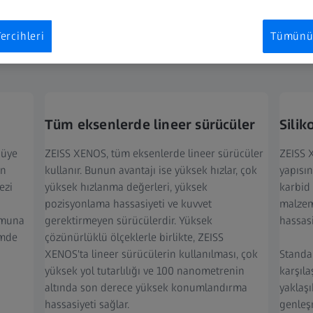
ercihleri
Tümünü 
Özellikler
Tüm eksenlerde lineer sürücüler
Silik
cüye
ZEISS XENOS, tüm eksenlerde lineer sürücüler
ZEISS X
an
kullanır. Bunun avantajı ise yüksek hızlar, çok
yapısın
ezi
yüksek hızlanma değerleri, yüksek
karbid
pozisyonlama hassasiyeti ve kuvvet
malzem
umuna
gerektirmeyen sürücülerdir. Yüksek
hassasi
imde
çözünürlüklü ölçeklerle birlikte, ZEISS
XENOS'ta lineer sürücülerin kullanılması, çok
Standa
yüksek yol tutarlılığı ve 100 nanometrenin
karşıla
altında son derece yüksek konumlandırma
yaklaş
hassasiyeti sağlar.
genleş