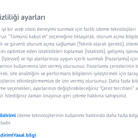
açıdan mümkün olan en y
metreküp ölçüm aralığı öze
izliliği ayarları
 iyi bir web sitesi deneyimi sunmak için farklı izleme teknolojileri
0,2 + L/1000 µm ha
ruz. “Tümünü kabul et” seçeneğine tıklayarak, oturum açma bilgile
k ve güvenli oturum açma sağlamak (Teknik olarak gerekli), sitem
Termal stabilite v
ğini optimize eden istatistikleri toplamak (İstatistik), gelişmiş işlevs
(İşlevsel) ve ilgi alanlarınıza uygun içerik sunmak (Pazarlama) içi
Tutarlı ölçüm hass
lerinin kullanımına izin vermiş olursunuz. Pazarlama çerezlerinin 
rek, site analitiğini ve performans bilgilerini iyileştirmek için tara
lojilerini etkinleştirmemize de izin vermiş olursunuz. Daha fazla bil
rme seçenekleri, ayarlarınızı değiştirebileceğiniz “Çerez tercihleri” 
ir. İstediğiniz zaman onayınızı geri çekme hakkına sahipsiniz.
ildirimi
izleme teknolojilerinin kullanımı hakkında daha fazla bilg
tadır.
ldirimi
Yasal bilgi