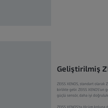
Geliştirilmiş 
ZEISS XENOS, standart olarak ZE
birlikte gelir. ZEISS XENOS'un g
güçlü sensör, daha iyi doğruluk 
ZEISS XENOS'ta ölçüm koluna da