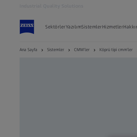
Industrial Quality Solutions
Yeni sekmede açılır
Sektörler
Yazılım
Sistemler
Hizmetler
Hakkı
Ana Sayfa
Sistemler
CMM'ler
Köprü tipi cmm'ler