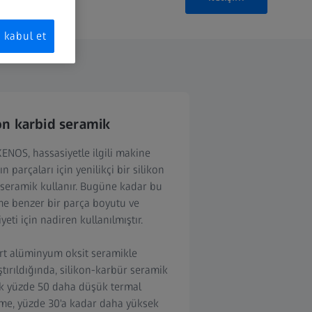
kabul et
on karbid seramik
ENOS, hassasiyetle ilgili makine
ın parçaları için yenilikçi bir silikon
 seramik kullanır. Bugüne kadar bu
e benzer bir parça boyutu ve
yeti için nadiren kullanılmıştır.
rt alüminyum oksit seramikle
ştırıldığında, silikon-karbür seramik
ık yüzde 50 daha düşük termal
me, yüzde 30'a kadar daha yüksek