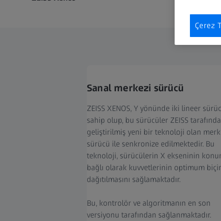
Çerez T
Sanal merkezi sürücü
ZEISS XENOS, Y yönünde iki lineer sürü
sahip olup, bu sürücüler ZEISS tarafınd
geliştirilmiş yeni bir teknoloji olan merk
sürücü ile senkronize edilmektedir. Bu
teknoloji, sürücülerin X ekseninin kon
bağlı olarak kuvvetlerinin optimum biç
dağıtılmasını sağlamaktadır.
Bu, kontrolör ve algoritmanın en son
versiyonu tarafından sağlanmaktadır.