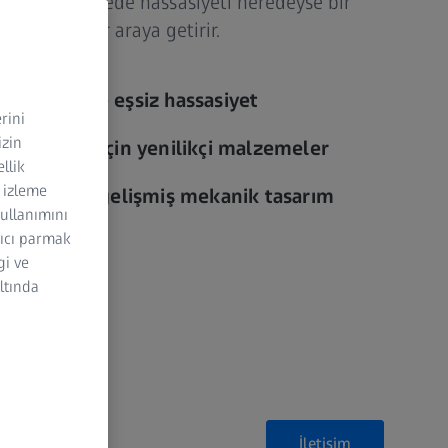
üksek seviyede hassasiyeti neredeyse bir
lliğiyle bir araya getirir.
ssasiyet ile eşsiz hassasiyet
rini
izin
e sağlamlık için yenilikçi malzemeler
ellik
n izleme
asiyeti için gelişmiş mekanik tasarım
kullanımını
yıcı parmak
gi ve
altında
i
İletişim