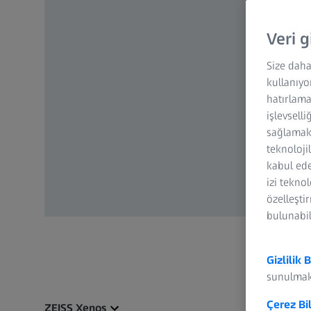
Veri g
Size daha
kullanıyo
hatırlama
işlevselli
sağlamak 
teknoloji
kabul ede
izi tekno
özelleşti
bulunabil
Gizlilik B
sunulmak
Çerez Bi
ZEISS Xenos