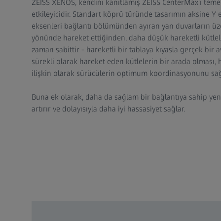
ZEISS XENOS, kendini kanıtlamış ZEISS CenterMax'ı temel
etkileyicidir. Standart köprü türünde tasarımın aksine Y 
eksenleri bağlantı bölümünden ayıran yan duvarların üze
yönünde hareket ettiğinden, daha düşük hareketli kütlel
zaman sabittir - hareketli bir tablaya kıyasla gerçek bir a
sürekli olarak hareket eden kütlelerin bir arada olması
ilişkin olarak sürücülerin optimum koordinasyonunu sağ
Buna ek olarak, daha da sağlam bir bağlantıya sahip yeni 
artırır ve dolayısıyla daha iyi hassasiyet sağlar.