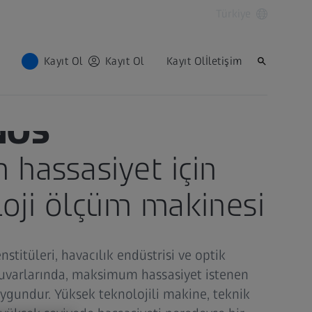
Türkiye
Kayıt Ol
Kayıt Ol
Kayıt Ol
İletişim
NOS
hassasiyet için
oloji ölçüm makinesi
stitüleri, havacılık endüstrisi ve optik
tuvarlarında, maksimum hassasiyet istenen
uygundur. Yüksek teknolojili makine, teknik