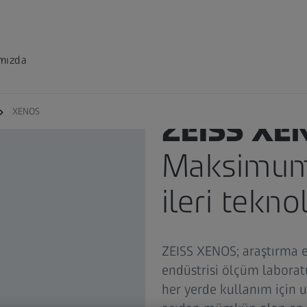
mızda
XENOS
ZEISS XE
Maksimum 
ileri tekn
ZEISS XENOS; araştırma en
endüstrisi ölçüm labora
her yerde kullanım için 