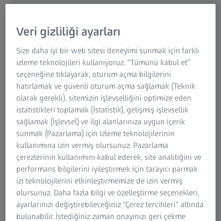
Kapsamlı kurslarla becerilerinizi geliştirin
Veri gizliliği ayarları
Becerilerinizi geliştirmek için tasarlanmış kapsamlı
eğitimlerden oluşan kütüphanemizden seçim yapın.
Size daha iyi bir web sitesi deneyimi sunmak için farklı
Eğitimler teorik bilgileri pratik uygulamalarla birleştirir.
izleme teknolojileri kullanıyoruz. “Tümünü kabul et”
Öğrendiklerinizi uygulayabilmeniz için gerekli materyalleri
seçeneğine tıklayarak, oturum açma bilgilerini
sağlıyoruz.
hatırlamak ve güvenli oturum açma sağlamak (Teknik
olarak gerekli), sitemizin işlevselliğini optimize eden
ZEISS metroloji yazılımı, AUKOM (metroloji ilkeleri ve
istatistikleri toplamak (İstatistik), gelişmiş işlevsellik
temelleri) ve diğer birçok konuda temel, ileri ve uzman
sağlamak (İşlevsel) ve ilgi alanlarınıza uygun içerik
seviye eğitim kursları sunuyoruz. Kolay öğrenme için
sunmak (Pazarlama) için izleme teknolojilerinin
tasarlanan tesislerimizde büyük ekranlar, özel istasyonlar ve
kullanımına izin vermiş olursunuz. Pazarlama
kullandığınız ZEISS teknolojileri bulunur.
çerezlerinin kullanımını kabul ederek, site analitiğini ve
performans bilgilerini iyileştirmek için tarayıcı parmak
izi teknolojilerini etkinleştirmemize de izin vermiş
olursunuz. Daha fazla bilgi ve özelleştirme seçenekleri,
ayarlarınızı değiştirebileceğiniz “Çerez tercihleri” altında
bulunabilir. İstediğiniz zaman onayınızı geri çekme